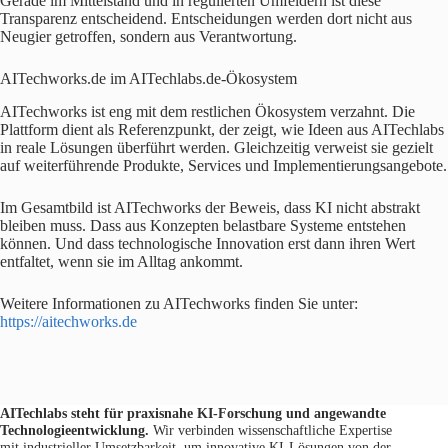
Gerade im Mittelstand und in regulierten Umfeldern ist diese
Transparenz entscheidend. Entscheidungen werden dort nicht aus
Neugier getroffen, sondern aus Verantwortung.
AITechworks.de im AITechlabs.de-Ökosystem
AITechworks ist eng mit dem restlichen Ökosystem verzahnt. Die
Plattform dient als Referenzpunkt, der zeigt, wie Ideen aus AITechlabs
in reale Lösungen überführt werden. Gleichzeitig verweist sie gezielt
auf weiterführende Produkte, Services und Implementierungsangebote.
Im Gesamtbild ist AITechworks der Beweis, dass KI nicht abstrakt
bleiben muss. Dass aus Konzepten belastbare Systeme entstehen
können. Und dass technologische Innovation erst dann ihren Wert
entfaltet, wenn sie im Alltag ankommt.
Weitere Informationen zu AITechworks finden Sie unter:
https://aitechworks.de
AITechlabs steht für praxisnahe KI-Forschung und angewandte
Technologieentwicklung.
Wir verbinden wissenschaftliche Expertise
mit industrieller Umsetzbarkeit, um innovative KI-Lösungen von der